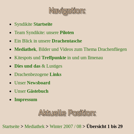
Navigation:
Syndikite
Startseite
Team Syndikite: unsere
Piloten
Ein Blick in unsere
Drachentasche
Mediathek
, Bilder und Videos zum Thema Drachenfliegen
Kitespots und
Treffpunkte
in und um Ilmenau
Dies und das
& Lustiges
Drachenbezogene
Links
Unser
Newsboard
Unser
Gästebuch
Impressum
Aktuelle Position:
Startseite
>
Mediathek
>
Winter 2007 / 08
>
Übersicht 1 bis 29