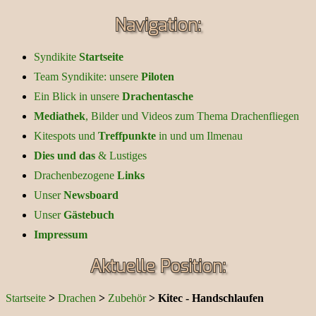
Navigation:
Syndikite
Startseite
Team Syndikite: unsere
Piloten
Ein Blick in unsere
Drachentasche
Mediathek
, Bilder und Videos zum Thema Drachenfliegen
Kitespots und
Treffpunkte
in und um Ilmenau
Dies und das
& Lustiges
Drachenbezogene
Links
Unser
Newsboard
Unser
Gästebuch
Impressum
Aktuelle Position:
Startseite
>
Drachen
>
Zubehör
>
Kitec - Handschlaufen