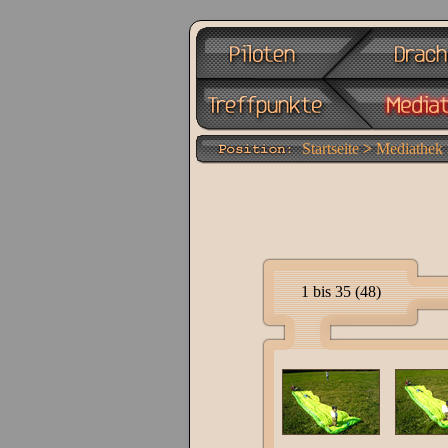
Impressum
Team Syndikite
Kitespots und
T
Startseite
>
Mediathek
1 bis 35 (48)