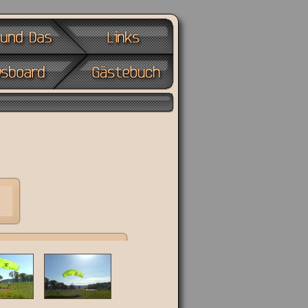
tartseite
Dies und das
& Lustiges
Drachenbezogene
Links
n
Unser
Newsboard
Unser
Gästebuch
eite vor